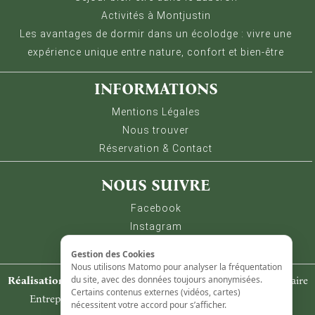
Activités à Montjustin
Les avantages de dormir dans un écolodge : vivre une
expérience unique entre nature, confort et bien-être
INFORMATIONS
Mentions Légales
Nous trouver
Réservation & Contact
NOUS SUIVRE
Facebook
Instagram
Gestion des Cookies
Nous utilisons Matomo pour analyser la fréquentation
du site, avec des données toujours anonymisées.
Réalisation :
AVAELYS - Agence Web Aix en Provence
-
Annuaire
Certains contenus externes (vidéos, cartes)
Entreprise Aix-en-Provence
-
Annuaire Aix-en-Provence
nécessitent votre accord pour s’afficher.