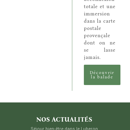
totale et une
immersion
dans la carte
postale
provençale
dont on ne
se lasse
jamais.
Découvrir
la balade
Gestion des Cookies
Nous utilisons Matomo pour analyser la fréquentation 
NOS ACTUALITÉS
Séjour bien-être dans le Luberon