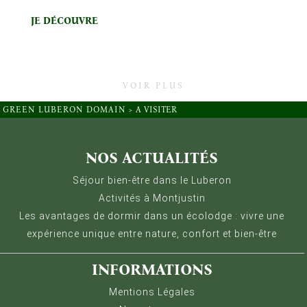
JE DÉCOUVRE
VOIR PLUS
GREEN LUBERON DOMAIN
>
A VISITER
Gestion des Cookies
Nous utilisons Matomo pour analyser la fréquentation 
NOS ACTUALITÉS
Séjour bien-être dans le Luberon
Activités à Montjustin
Les avantages de dormir dans un écolodge : vivre une
expérience unique entre nature, confort et bien-être
INFORMATIONS
Mentions Légales