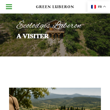
GREEN LUBERON
FR
Écolodges Luberon
A VISITER
A VISITER