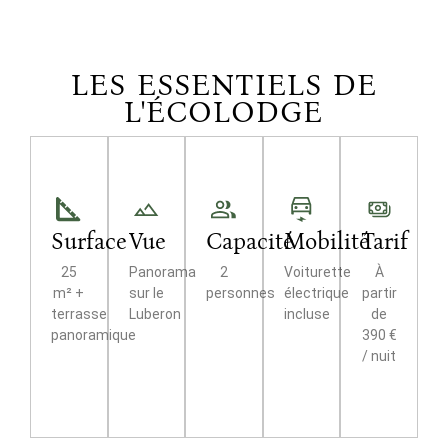
LES ESSENTIELS DE
L'ÉCOLODGE
Surface
Vue
Capacité
Mobilité
Tarif
25
Panorama
2
Voiturette
À
m² +
sur le
personnes
électrique
partir
terrasse
Luberon
incluse
de
panoramique
390 €
/ nuit