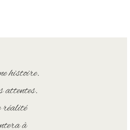
e histoire.
 attentes.
 réalité
antera à