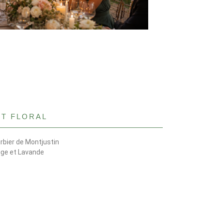
RT FLORAL
erbier de Montjustin
ge et Lavande