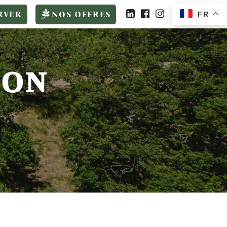
RVER
NOS OFFRES
FR
ION