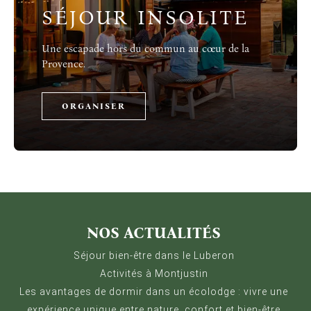
SÉJOUR INSOLITE
Une escapade hors du commun au cœur de la
Provence.
ORGANISER
Gestion des Cookies
Nous utilisons Matomo pour analyser la fréquentation 
NOS ACTUALITÉS
Séjour bien-être dans le Luberon
Activités à Montjustin
Les avantages de dormir dans un écolodge : vivre une
expérience unique entre nature, confort et bien-être