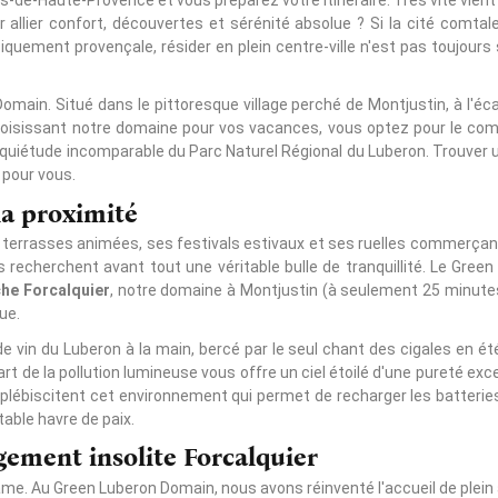
 allier confort, découvertes et sérénité absolue ? Si la cité comta
ement provençale, résider en plein centre-ville n'est pas toujours 
Domain. Situé dans le pittoresque village perché de Montjustin, à l'éc
n choisissant notre domaine pour vos vacances, vous optez pour le com
 quiétude incomparable du Parc Naturel Régional du Luberon. Trouver
é pour vous.
la proximité
ses terrasses animées, ses festivals estivaux et ses ruelles commerça
urs recherchent avant tout une véritable bulle de tranquillité. Le 
he Forcalquier
, notre domaine à Montjustin (à seulement 25 minutes 
ue.
de vin du Luberon à la main, bercé par le seul chant des cigales en 
écart de la pollution lumineuse vous offre un ciel étoilé d'une pureté ex
ébiscitent cet environnement qui permet de recharger les batteries loi
table havre de paix.
gement insolite Forcalquier
e. Au Green Luberon Domain, nous avons réinventé l'accueil de plein a