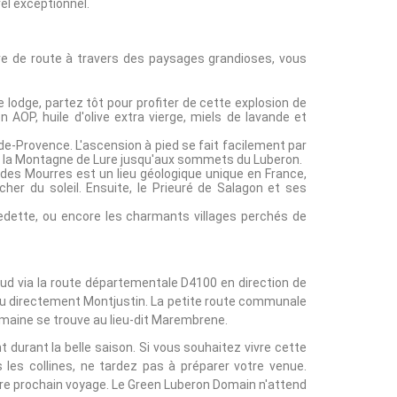
el exceptionnel.
re de route à travers des paysages grandioses, vous
 lodge, partez tôt pour profiter de cette explosion de
AOP, huile d'olive extra vierge, miels de lavande et
e-de-Provence. L'ascension à pied se fait facilement par
de la Montagne de Lure jusqu'aux sommets du Luberon.
 des Mourres est un lieu géologique unique en France,
r du soleil. Ensuite, le Prieuré de Salagon et ses
edette, ou encore les charmants villages perchés de
u sud via la route départementale D4100 en direction de
e ou directement Montjustin. La petite route communale
maine se trouve au lieu-dit Marembrene.
 durant la belle saison. Si vous souhaitez vivre cette
les collines, ne tardez pas à préparer votre venue.
otre prochain voyage. Le Green Luberon Domain n'attend