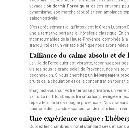
voyage :
où dormir Forcalquier
et ses environs pour
dynamisme, son marché réputé et son ambiance typiqu
saison estivale.
C’est précisément ici qu’intervient le Green Luberon 
une alternative parfaite à l'hôtellerie classique. E
incontournables de la Haute-Provence, combinée à la
tranquillité est un véritable défi que nous avons relev
L'alliance du calme absolu et de 
La ville de Forcalquier est vibrante, reconnue pour 
visites sous le grand soleil de Provence, nos visite
déconnexion. Si vous cherchez un
hébergement proc
bruits de la circulation et de la concentration touristiq
Imaginez-vous sur votre terrasse privative, un verre 
verts. La nuit tombée, notre situation privilégiée à l'
réparateur de la campagne provençale. Nos visiteurs pl
quiétude des grands espaces fait de notre lieu un véri
Une expérience unique : L'héber
Oubliez les chambres d'hôtel standardisées et sans âm