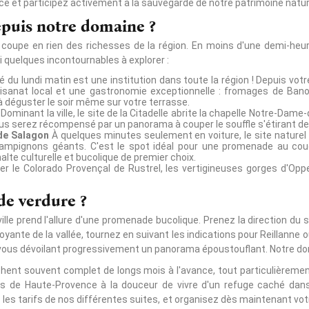
 et participez activement à la sauvegarde de notre patrimoine natur
epuis notre domaine ?
coupe en rien des richesses de la région. En moins d'une demi-heu
ci quelques incontournables à explorer :
du lundi matin est une institution dans toute la région ! Depuis votre
tisanat local et une gastronomie exceptionnelle : fromages de Banon 
à déguster le soir même sur votre terrasse.
Dominant la ville, le site de la Citadelle abrite la chapelle Notre-Dam
ous serez récompensé par un panorama à couper le souffle s'étirant 
 de Salagon
À quelques minutes seulement en voiture, le site naturel
pignons géants. C'est le spot idéal pour une promenade au couche
lte culturelle et bucolique de premier choix.
r le Colorado Provençal de Rustrel, les vertigineuses gorges d'Opp
de verdure ?
ville prend l'allure d'une promenade bucolique. Prenez la direction d
oyante de la vallée, tournez en suivant les indications pour Reillann
 vous dévoilant progressivement un panorama époustouflant. Notre do
hent souvent complet de longs mois à l'avance, tout particulièrement
 de Haute-Provence à la douceur de vivre d'un refuge caché dans 
 les tarifs de nos différentes suites, et organisez dès maintenant v