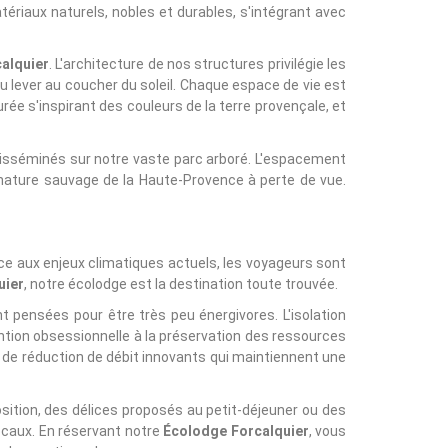
riaux naturels, nobles et durables, s'intégrant avec
alquier
. L'architecture de nos structures privilégie les
 du lever au coucher du soleil. Chaque espace de vie est
urée s'inspirant des couleurs de la terre provençale, et
disséminés sur notre vaste parc arboré. L'espacement
 nature sauvage de la Haute-Provence à perte de vue.
ce aux enjeux climatiques actuels, les voyageurs sont
uier
, notre écolodge est la destination toute trouvée.
 pensées pour être très peu énergivores. L'isolation
ntion obsessionnelle à la préservation des ressources
de réduction de débit innovants qui maintiennent une
position, des délices proposés au petit-déjeuner ou des
ocaux. En réservant notre
Écolodge Forcalquier
, vous