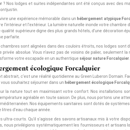
r
? Nos lodges et suites indépendantes ont été conçus avec des maté
ontjustin.
e vivre une expérience mémorable dans un
hébergement atypique Forc
re l'intérieur et l'extérieur. La lumière naturelle inonde votre chambre
de qualité supérieure digne des plus grands hôtels, d'une décoration ép
e parfaite.
chambres sont alignées dans des couloirs étroits, nos lodges sont 
 privée absolue. Vous n'avez pas de voisins de palier, seulement la
ransforme votre escapade en un authentique
séjour nature Forcalquier
.
bergement écologique Forcalquier
t abstrait, c'est une réalité quotidienne au Green Luberon Domain. Fa
Si vous souhaitez séjourner dans un
hébergement écologique Forcalq
r la nature tout en maximisant votre confort. Nos installations sont
empérature agréable en toute saison. De plus, nous portons une atte
 méditerranéen. Nos équipements sanitaires sont dotés de systèmes 
 litres d'eau chaque année.
its ultra-courts. Qu'il s'agisse des savons artisanaux mis à votre dis
, nous privilégions systématiquement les fournisseurs et artisans l