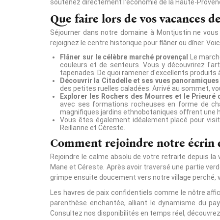
soutenez directement l'économie de la Haute-Provence
Que faire lors de vos vacances d
Séjourner dans notre domaine à Montjustin ne vous 
rejoignez le centre historique pour flâner ou dîner. Voi
Flâner sur le célèbre marché provençal
Le marché 
couleurs et de senteurs. Vous y découvrirez l'ar
tapenades. De quoi ramener d'excellents produits 
Découvrir la Citadelle et ses vues panoramiques
des petites ruelles caladées. Arrivé au sommet, v
Explorer les Rochers des Mourres et le Prieuré
avec ses formations rocheuses en forme de cham
magnifiques jardins ethnobotaniques offrent une ha
Vous êtes également idéalement placé pour visite
Reillanne et Céreste.
Comment rejoindre notre écrin 
Rejoindre le calme absolu de votre retraite depuis la 
Mane et Céreste. Après avoir traversé une partie verd
grimpe ensuite doucement vers notre village perché,
Les havres de paix confidentiels comme le nôtre affic
parenthèse enchantée, alliant le dynamisme du pays
Consultez nos disponibilités en temps réel, découvrez