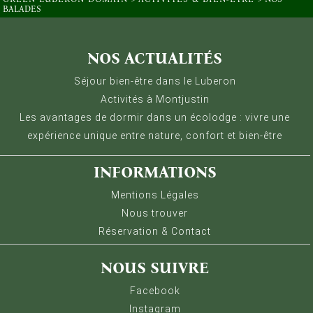
BALADES
Gestion des Cookies
Nous utilisons Matomo pour analyser la fréquentation 
NOS ACTUALITÉS
Séjour bien-être dans le Luberon
Activités à Montjustin
Les avantages de dormir dans un écolodge : vivre une
expérience unique entre nature, confort et bien-être
INFORMATIONS
Mentions Légales
Nous trouver
Réservation & Contact
NOUS SUIVRE
Facebook
Instagram