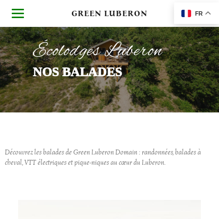
GREEN LUBERON
FR
Écolodges Luberon
NOS BALADES
NOS BALADES
Découvrez les balades de Green Luberon Domain : randonnées, balades à
cheval, VTT électriques et pique-niques au cœur du Luberon.