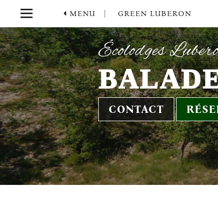
MENU |
GREEN LUBERON
Écolodges Luber
BALADE
CONTACT
RÉSE