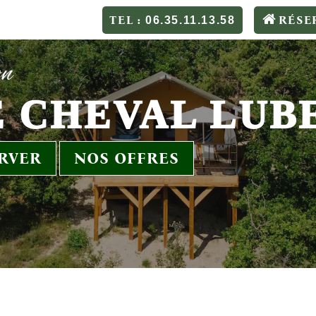
TEL :
RÉSE
06.35.11.13.58
on
 CHEVAL LUB
RVER
NOS OFFRES