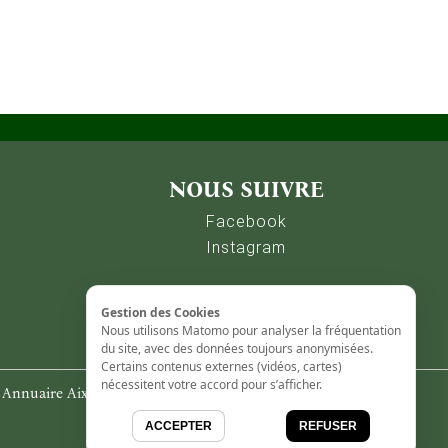
 (vidéos, cartes) nécessitent votre accord pour s’afficher.
Accepter
Refus
NOUS SUIVRE
Facebook
Instagram
Gestion des Cookies
Nous utilisons Matomo pour analyser la fréquentation
du site, avec des données toujours anonymisées.
Certains contenus externes (vidéos, cartes)
nécessitent votre accord pour s’afficher.
-
Annuaire Aix-en-Provence
ACCEPTER
REFUSER