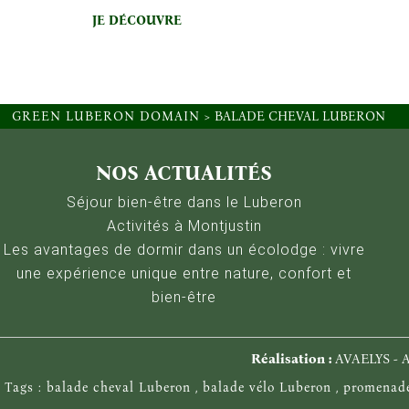
JE DÉCOUVRE
GREEN LUBERON DOMAIN
>
BALADE CHEVAL LUBERON
Gestion des Cookies
Nous utilisons Matomo pour analyser la fréquentation 
NOS ACTUALITÉS
Séjour bien-être dans le Luberon
Activités à Montjustin
Les avantages de dormir dans un écolodge : vivre
une expérience unique entre nature, confort et
bien-être
Réalisation :
AVAELYS - A
Tags :
balade cheval Luberon
,
balade vélo Luberon
,
promenade