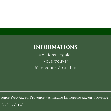
du site, avec des données toujours anonymisées. Certains contenus externes
INFORMATIONS
Mentions Légales
Nous trouver
Réservation & Contact
gence Web Aix en Provence
-
Annuaire Entreprise Aix-en-Provence
 à cheval Luberon