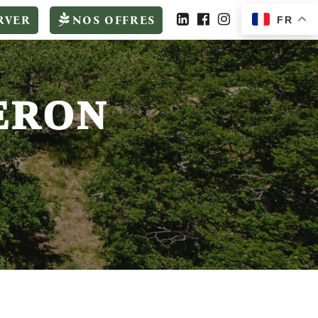
RVER
NOS OFFRES
FR
ERON